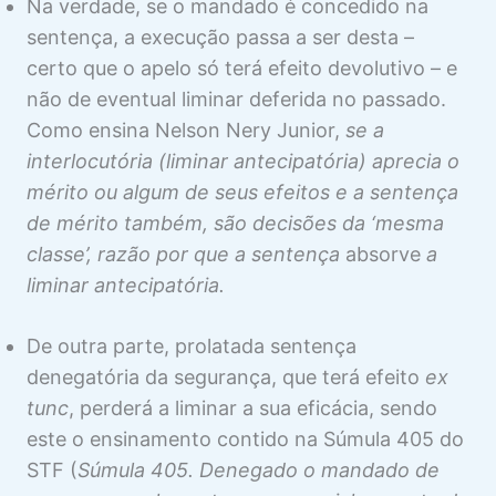
Na verdade, se o mandado é concedido na
2 aulas
RECURSOS NO MS
sentença, a execução passa a ser desta –
certo que o apelo só terá efeito devolutivo – e
7 aulas
MS COLETIVO
não de eventual liminar deferida no passado.
6 aulas
Como ensina Nelson Nery Junior,
se a
interlocutória (liminar antecipatória) aprecia o
mérito ou algum de seus efeitos e a sentença
de mérito também, são decisões da ‘mesma
classe’, razão por que a sentença
absorve
a
liminar antecipatória.
De outra parte, prolatada sentença
denegatória da segurança, que terá efeito
ex
tunc
, perderá a liminar a sua eficácia, sendo
este o ensinamento contido na Súmula 405 do
STF (
Súmula 405.
Denegado o mandado de