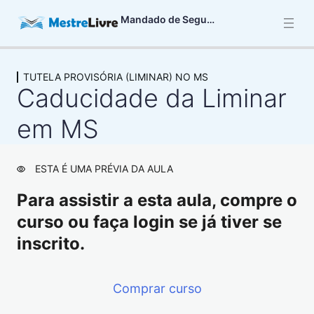
Mandado de Segurança
TUTELA PROVISÓRIA (LIMINAR) NO MS
CARACTERÍSTICAS BÁSICAS DO MS
Caducidade da Liminar
3 aulas
DIREITO LÍQUIDO E CERTO NO MS
em MS
6 aulas
ATO COATOR NO MS
ESTA É UMA PRÉVIA DA AULA
13 aulas
PRAZO PARA IMPETRAR O MS
Para assistir a esta aula, compre o
4 aulas
curso ou faça login se já tiver se
LEGITIMAÇÃO ATIVA NO MS
inscrito.
4 aulas
LEGITIMAÇÃO PASSIVA NO MS
2 aulas
Comprar curso
AUTORIDADE COATORA E