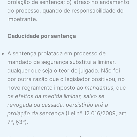
prolação de sentença; b) atraso no andamento
Caducidade da Liminar em MS
Visualização
do processo, quando de responsabilidade do
impetrante.
Vedações à Concessão de Liminar em MS
Visualização
Tutela da Evidência em MS
Caducidade por sentença
Visualização
SENTENÇA DE CONCESSÃO DA
SEGURANÇA
A sentença prolatada em processo de
mandado de segurança substitui a liminar,
3 aulas
SENTENÇA DE DENEGAÇÃO DA
qualquer que seja o teor do julgado. Não foi
SEGURANÇA
por outra razão que o legislador positivou, no
2 aulas
novo regramento imposto ao
mandamus
, que
COISA JULGADA NO MS
os efeitos da medida liminar, salvo se
2 aulas
revogada ou cassada, persistirão até a
HONORÁRIOS ADVOCATÍCIOS NO
prolação da sentença
(Lei nº 12.016/2009, art.
MS
7º, §3º).
1 aula
SUSPENSÃO DA EXECUÇÃO NO MS