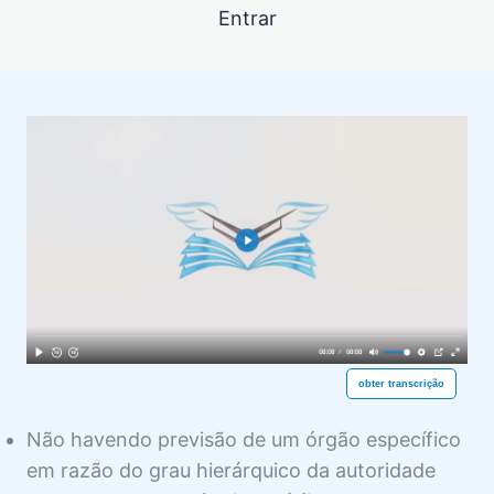
RESPOSTA (INFORMAÇÕES)
Entrar
3 aulas
COMPETÊNCIA PARA O MS
Competência Originária do STF
Visualização
Competência Originária do STJ
Visualização
Competência Originária de TRF e de TJ
Visualização
Competência de Juízo de Primeiro Grau.
Visualização
INTERVENÇÃO DO MINISTÉRIO
PÚBLICO NO MS
1 aula
DESISTÊNCIA DO MS
obter transcrição
1 aula
TUTELA PROVISÓRIA (LIMINAR) NO
Não havendo previsão de um órgão específico
MS
em razão do grau hierárquico da autoridade
6 aulas