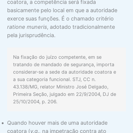
coatora, a competência será fixada
SENTENÇA DE CONCESSÃO DA
basicamente pelo local em que a autoridade
SEGURANÇA
exerce suas funções. É o chamado critério
3 aulas
SENTENÇA DE DENEGAÇÃO DA
ratione muneris
, adotado tradicionalmente
SEGURANÇA
pela jurisprudência.
2 aulas
COISA JULGADA NO MS
Na fixação do juízo competente, em se
2 aulas
tratando de mandado de segurança, importa
HONORÁRIOS ADVOCATÍCIOS NO
considerar-se a sede da autoridade coatora e
MS
a sua categoria funcional. STJ, CC n.
1 aula
43.138/MG, relator Ministro José Delgado,
SUSPENSÃO DA EXECUÇÃO NO MS
Primeira Seção, julgado em 22/9/2004, DJ de
2 aulas
25/10/2004, p. 206.
RECURSOS NO MS
7 aulas
MS COLETIVO
Quando houver mais de uma autoridade
6 aulas
coatora (
v.g.,
na impetração contra ato