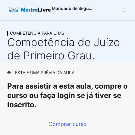
Mandado de Segurança
COMPETÊNCIA PARA O MS
CARACTERÍSTICAS BÁSICAS DO MS
Competência de Juízo
3 aulas
DIREITO LÍQUIDO E CERTO NO MS
de Primeiro Grau.
6 aulas
ATO COATOR NO MS
ESTA É UMA PRÉVIA DA AULA
13 aulas
PRAZO PARA IMPETRAR O MS
Para assistir a esta aula, compre o
4 aulas
curso ou faça login se já tiver se
LEGITIMAÇÃO ATIVA NO MS
inscrito.
4 aulas
LEGITIMAÇÃO PASSIVA NO MS
2 aulas
Comprar curso
AUTORIDADE COATORA E