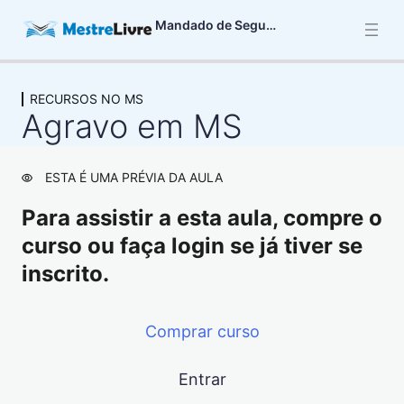
Mandado de Segurança
RECURSOS NO MS
CARACTERÍSTICAS BÁSICAS DO MS
Agravo em MS
3 aulas
DIREITO LÍQUIDO E CERTO NO MS
6 aulas
ESTA É UMA PRÉVIA DA AULA
ATO COATOR NO MS
Para assistir a esta aula, compre o
13 aulas
PRAZO PARA IMPETRAR O MS
curso ou faça login se já tiver se
4 aulas
inscrito.
LEGITIMAÇÃO ATIVA NO MS
4 aulas
Comprar curso
LEGITIMAÇÃO PASSIVA NO MS
2 aulas
AUTORIDADE COATORA E
Entrar