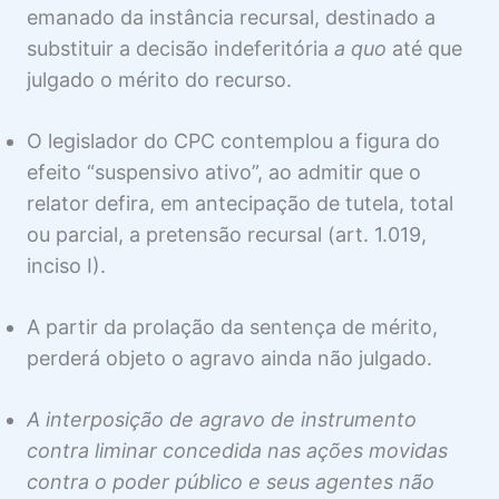
Julgamento em MS
emanado da instância recursal, destinado a
substituir a decisão indeferitória
a quo
até que
Agravo em MS
Visualização
julgado o mérito do recurso.
Recursos Ordinário, Especial e
Visualização
Extraordinário em MS
O legislador do CPC contemplou a figura do
MS COLETIVO
efeito “suspensivo ativo”, ao admitir que o
6 aulas
relator defira, em antecipação de tutela, total
ou parcial, a pretensão recursal (art. 1.019,
inciso I).
A partir da prolação da sentença de mérito,
perderá objeto o agravo ainda não julgado.
A interposição de agravo de instrumento
contra liminar concedida nas ações movidas
contra o poder público e seus agentes não