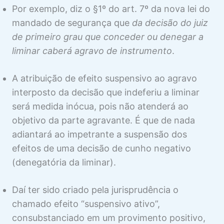
COISA JULGADA NO MS
Por exemplo, diz o §1º do art. 7º da nova lei do
mandado de segurança que
da decisão do juiz
2 aulas
HONORÁRIOS ADVOCATÍCIOS NO
de primeiro grau que conceder ou denegar a
MS
liminar caberá agravo de instrumento
.
1 aula
SUSPENSÃO DA EXECUÇÃO NO MS
A atribuição de efeito suspensivo ao agravo
2 aulas
interposto da decisão que indeferiu a liminar
RECURSOS NO MS
será medida inócua, pois não atenderá ao
objetivo da parte agravante. É que de nada
Legitimidade Recursal. Partes, Autoridade
Visualização
Coatora e Ministério Público
adiantará ao impetrante a suspensão dos
efeitos de uma decisão de cunho negativo
Prazo dos Recursos. Forma de Contagem e
Visualização
Dobras
(denegatória da liminar).
Apelação em MS
Visualização
Daí ter sido criado pela jurisprudência o
Embargos de Declaração em MS
Visualização
chamado efeito “suspensivo ativo”,
consubstanciado em um provimento positivo,
Técnica de Complementação de
Visualização