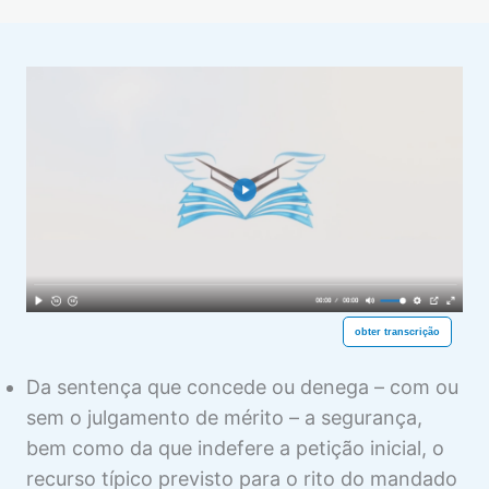
RESPOSTA (INFORMAÇÕES)
3 aulas
COMPETÊNCIA PARA O MS
4 aulas
INTERVENÇÃO DO MINISTÉRIO
PÚBLICO NO MS
1 aula
DESISTÊNCIA DO MS
1 aula
TUTELA PROVISÓRIA (LIMINAR) NO
MS
6 aulas
SENTENÇA DE CONCESSÃO DA
obter transcrição
SEGURANÇA
Da sentença que concede ou denega – com ou
3 aulas
sem o julgamento de mérito – a segurança,
SENTENÇA DE DENEGAÇÃO DA
bem como da que indefere a petição inicial, o
SEGURANÇA
recurso típico previsto para o rito do mandado
2 aulas