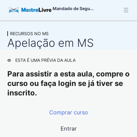
Mandado de Segurança
RECURSOS NO MS
CARACTERÍSTICAS BÁSICAS DO MS
Apelação em MS
3 aulas
DIREITO LÍQUIDO E CERTO NO MS
6 aulas
ESTA É UMA PRÉVIA DA AULA
ATO COATOR NO MS
Para assistir a esta aula, compre o
13 aulas
PRAZO PARA IMPETRAR O MS
curso ou faça login se já tiver se
4 aulas
inscrito.
LEGITIMAÇÃO ATIVA NO MS
4 aulas
Comprar curso
LEGITIMAÇÃO PASSIVA NO MS
2 aulas
AUTORIDADE COATORA E
Entrar