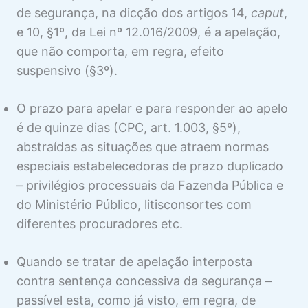
COISA JULGADA NO MS
de segurança, na dicção dos artigos 14,
caput
,
e 10, §1º, da Lei nº 12.016/2009, é a apelação,
2 aulas
HONORÁRIOS ADVOCATÍCIOS NO
que não comporta, em regra, efeito
MS
suspensivo (§3º).
1 aula
SUSPENSÃO DA EXECUÇÃO NO MS
O prazo para apelar e para responder ao apelo
2 aulas
é de quinze dias (CPC, art. 1.003, §5º),
RECURSOS NO MS
abstraídas as situações que atraem normas
especiais estabelecedoras de prazo duplicado
Legitimidade Recursal. Partes, Autoridade
Visualização
Coatora e Ministério Público
– privilégios processuais da Fazenda Pública e
do Ministério Público, litisconsortes com
Prazo dos Recursos. Forma de Contagem e
Visualização
Dobras
diferentes procuradores etc.
Apelação em MS
Visualização
Quando se tratar de apelação interposta
Embargos de Declaração em MS
Visualização
contra sentença concessiva da segurança –
passível esta, como já visto, em regra, de
Técnica de Complementação de
Visualização