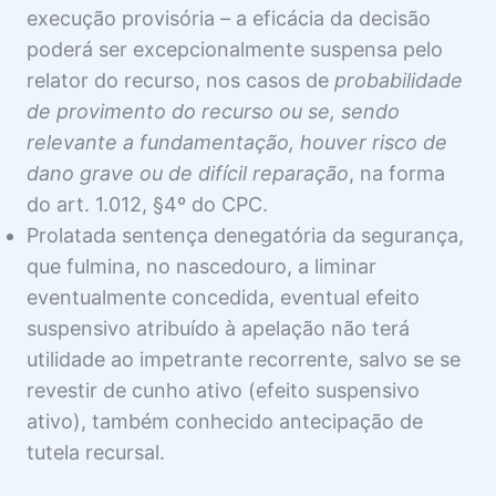
Julgamento em MS
execução provisória – a eficácia da decisão
poderá ser excepcionalmente suspensa pelo
Agravo em MS
Visualização
relator do recurso, nos casos de
probabilidade
Recursos Ordinário, Especial e
Visualização
de provimento do recurso ou se, sendo
Extraordinário em MS
relevante a fundamentação, houver risco de
MS COLETIVO
dano grave ou de difícil reparação
, na forma
6 aulas
do art. 1.012, §4º do CPC.
Prolatada sentença denegatória da segurança,
que fulmina, no nascedouro, a liminar
eventualmente concedida, eventual efeito
suspensivo atribuído à apelação não terá
utilidade ao impetrante recorrente, salvo se se
revestir de cunho ativo (efeito suspensivo
ativo), também conhecido antecipação de
tutela recursal.