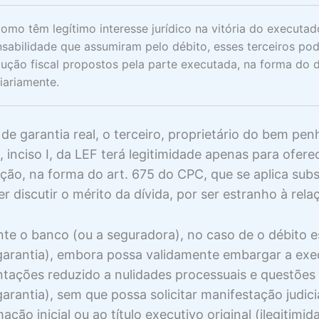
omo têm legítimo interesse jurídico na vitória do executa
sabilidade que assumiram pelo débito, esses terceiros po
ução fiscal propostos pela parte executada, na forma do d
iariamente.
de garantia real, o terceiro, proprietário do bem pe
9, inciso I, da LEF terá legitimidade apenas para ofe
ação, na forma do art. 675 do CPC, que se aplica su
r discutir o mérito da dívida, por ser estranho à relaç
te o banco (ou a seguradora), no caso de o débito e
garantia), embora possa validamente embargar a exec
ações reduzido a nulidades processuais e questões a
arantia), sem que possa solicitar manifestação judici
mação inicial ou ao título executivo original (ilegitimid