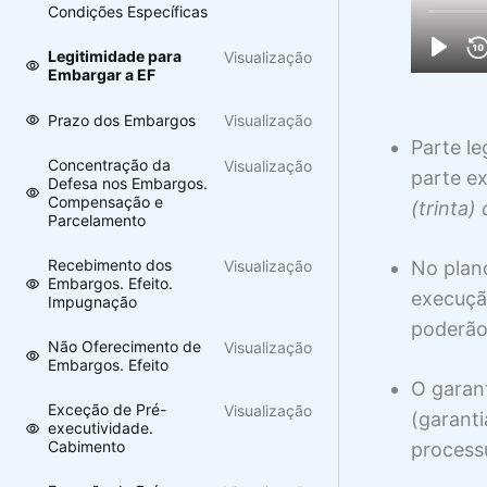
Condições Específicas
Legitimidade para
Visualização
Embargar a EF
Prazo dos Embargos
Visualização
Parte le
Concentração da
Visualização
parte ex
Defesa nos Embargos.
Compensação e
(trinta) 
Parcelamento
Recebimento dos
Visualização
No plano
Embargos. Efeito.
execuçã
Impugnação
poderão
Não Oferecimento de
Visualização
Embargos. Efeito
O garan
Exceção de Pré-
Visualização
(garanti
executividade.
Cabimento
processu