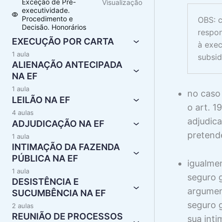
Exceção de Pré-
Visualização
executividade.
Procedimento e
OBS: c
Decisão. Honorários
respon
EXECUÇÃO POR CARTA
à exec
1 aula
subsid
ALIENAÇÃO ANTECIPADA
NA EF
1 aula
no caso 
LEILÃO NA EF
o art. 1
4 aulas
adjudic
ADJUDICAÇÃO NA EF
pretende
1 aula
INTIMAÇÃO DA FAZENDA
PÚBLICA NA EF
igualmen
1 aula
seguro 
DESISTÊNCIA E
argument
SUCUMBÊNCIA NA EF
seguro g
2 aulas
REUNIÃO DE PROCESSOS
sua inti