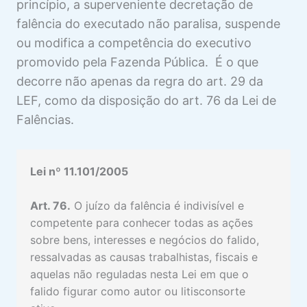
princípio, a superveniente decretação de
4 aulas
falência do executado não paralisa, suspende
ADJUDICAÇÃO NA EF
ou modifica a competência do executivo
1 aula
promovido pela Fazenda Pública. É o que
INTIMAÇÃO DA FAZENDA PÚBLICA
NA EF
decorre não apenas da regra do art. 29 da
LEF, como da disposição do art. 76 da Lei de
1 aula
DESISTÊNCIA E SUCUMBÊNCIA NA
Falências.
EF
2 aulas
REUNIÃO DE PROCESSOS NA EF
Lei nº 11.101/2005
1 aula
CONCURSO DE CREDORES E EF
Art. 76.
O juízo da falência é indivisível e
competente para conhecer todas as ações
Requerimento de Falência e Habilitação de
Visualização
sobre bens, interesses e negócios do falido,
Crédito em Processo Falimentar pela
ressalvadas as causas trabalhistas, fiscais e
Fazenda Pública
aquelas não reguladas nesta Lei em que o
Execução Fiscal Contra Massa Falida
Visualização
falido figurar como autor ou litisconsorte