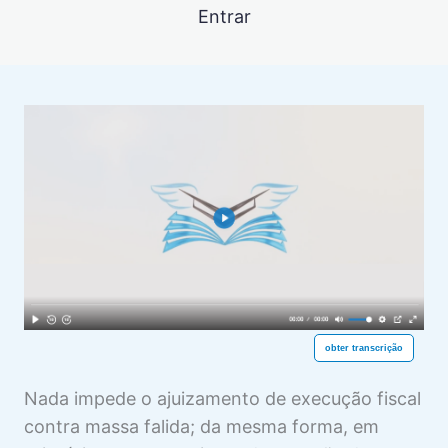
COMPETÊNCIA PARA A EF
Entrar
6 aulas
PETIÇÃO INICIAL E CUMULAÇÃO DE
PEDIDOS NA EF
2 aulas
DESPACHO INICIAL NA EF
3 aulas
CITAÇÃO NA EF
3 aulas
GARANTIA DA DÍVIDA NA EF
15 aulas
DEFESA DO EXECUTADO NA EF
8 aulas
EXECUÇÃO POR CARTA
obter transcrição
1 aula
ALIENAÇÃO ANTECIPADA NA EF
Nada impede o ajuizamento de execução fiscal
1 aula
contra massa falida; da mesma forma, em
LEILÃO NA EF