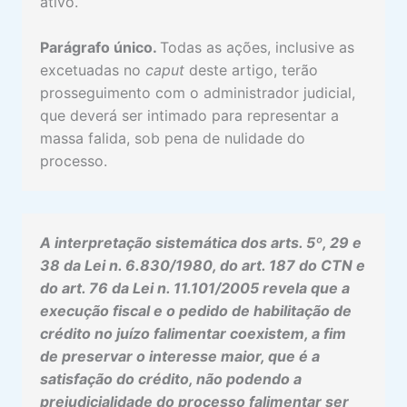
ativo.
Concurso de Preferência entre as
Visualização
Fazendas
Parágrafo único.
Todas as ações, inclusive as
RECURSOS NA EXECUÇÃO FISCAL
excetuadas no
caput
deste artigo, terão
DE ALÇADA
prosseguimento com o administrador judicial,
2 aulas
que deverá ser intimado para representar a
EXIGÊNCIA DE DEPÓSITO E
massa falida, sob pena de nulidade do
CONCOMITÂNCIA DE INSTÂNCIAS
processo.
1 aula
ISENÇÃO DE TAXA JUDICIÁRIA NA
EF
A interpretação sistemática dos arts. 5º, 29 e
1 aula
38 da Lei n. 6.830/1980, do art. 187 do CTN e
SUSPENSÃO DO PROCESSO E
do art. 76 da Lei n. 11.101/2005 revela que a
PRESCRIÇÃO NA EF
execução fiscal e o pedido de habilitação de
2 aulas
crédito no juízo falimentar coexistem, a fim
de preservar o interesse maior, que é a
satisfação do crédito, não podendo a
prejudicialidade do processo falimentar ser