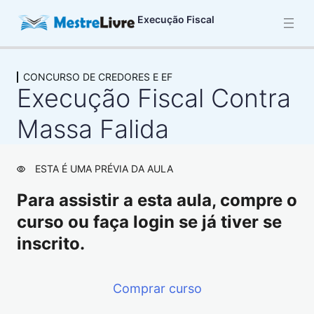
Execução Fiscal
CONCURSO DE CREDORES E EF
INTRODUÇÃO AO PROCESSO DE
Execução Fiscal Contra
EXECUÇÃO FISCAL
2 aulas
Massa Falida
LEGITIMAÇÃO ATIVA NA EF
2 aulas
EXECUÇÃO CONTRA A FAZENDA,
ESTA É UMA PRÉVIA DA AULA
APLICAÇÃO DO CPC E MINISTÉRIO
Para assistir a esta aula, compre o
PÚBLICO
curso ou faça login se já tiver se
2 aulas
inscrito.
DÍVIDA ATIVA
8 aulas
LEGITIMAÇÃO PASSIVA NA EF
Comprar curso
11 aulas