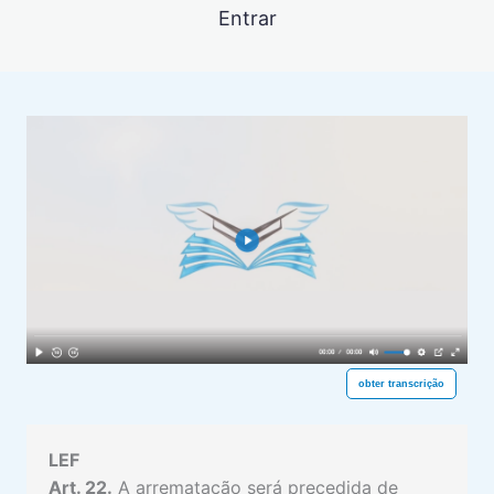
COMPETÊNCIA PARA A EF
Entrar
6 aulas
PETIÇÃO INICIAL E CUMULAÇÃO DE
PEDIDOS NA EF
2 aulas
DESPACHO INICIAL NA EF
3 aulas
CITAÇÃO NA EF
3 aulas
GARANTIA DA DÍVIDA NA EF
15 aulas
DEFESA DO EXECUTADO NA EF
8 aulas
EXECUÇÃO POR CARTA
obter transcrição
1 aula
ALIENAÇÃO ANTECIPADA NA EF
LEF
1 aula
LEILÃO NA EF
Art. 22.
A arrematação será precedida de