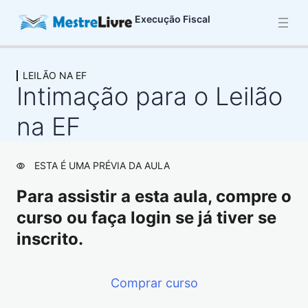
Execução Fiscal
LEILÃO NA EF
INTRODUÇÃO AO PROCESSO DE
Intimação para o Leilão
EXECUÇÃO FISCAL
2 aulas
na EF
LEGITIMAÇÃO ATIVA NA EF
2 aulas
EXECUÇÃO CONTRA A FAZENDA,
ESTA É UMA PRÉVIA DA AULA
APLICAÇÃO DO CPC E MINISTÉRIO
Para assistir a esta aula, compre o
PÚBLICO
curso ou faça login se já tiver se
2 aulas
inscrito.
DÍVIDA ATIVA
8 aulas
LEGITIMAÇÃO PASSIVA NA EF
Comprar curso
11 aulas