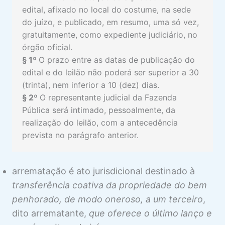
edital, afixado no local do costume, na sede
Intimação para o Leilão na EF
Visualização
do juízo, e publicado, em resumo, uma só vez,
gratuitamente, como expediente judiciário, no
Duplo Leilão e Preço Vil
Visualização
órgão oficial.
§ 1º
O prazo entre as datas de publicação do
Desfazimento da Arrematação
Visualização
edital e do leilão não poderá ser superior a 30
Responsabilidade do Arrematante
Visualização
(trinta), nem inferior a 10 (dez) dias.
ADJUDICAÇÃO NA EF
§ 2º
O representante judicial da Fazenda
Pública será intimado, pessoalmente, da
1 aula
INTIMAÇÃO DA FAZENDA PÚBLICA
realização do leilão, com a antecedência
prevista no parágrafo anterior.
NA EF
1 aula
DESISTÊNCIA E SUCUMBÊNCIA NA
arrematação é ato jurisdicional destinado à
EF
transferência coativa da propriedade do bem
2 aulas
penhorado, de modo oneroso, a um terceiro
,
REUNIÃO DE PROCESSOS NA EF
dito arrematante,
que oferece o último lanço e
1 aula