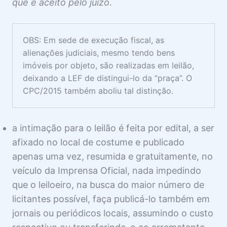
CONCURSO DE CREDORES E EF
que é aceito pelo juízo
.
3 aulas
RECURSOS NA EXECUÇÃO FISCAL
DE ALÇADA
OBS: Em sede de execução fiscal, as
alienações judiciais, mesmo tendo bens
2 aulas
imóveis por objeto, são realizadas em leilão,
EXIGÊNCIA DE DEPÓSITO E
deixando a LEF de distingui-lo da “praça”. O
CONCOMITÂNCIA DE INSTÂNCIAS
CPC/2015 também aboliu tal distinção.
1 aula
ISENÇÃO DE TAXA JUDICIÁRIA NA
EF
a intimação para o leilão é feita por edital, a ser
1 aula
afixado no local de costume e publicado
SUSPENSÃO DO PROCESSO E
apenas uma vez, resumida e gratuitamente, no
PRESCRIÇÃO NA EF
veículo da Imprensa Oficial, nada impedindo
2 aulas
que o leiloeiro, na busca do maior número de
licitantes possível, faça publicá-lo também em
jornais ou periódicos locais, assumindo o custo