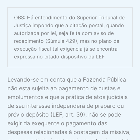
3 aulas
RECURSOS NA EXECUÇÃO FISCAL
DE ALÇADA
OBS: Há entendimento do Superior Tribunal de
Justiça impondo que a citação postal, quando
2 aulas
EXIGÊNCIA DE DEPÓSITO E
autorizada por lei, seja feita com aviso de
CONCOMITÂNCIA DE INSTÂNCIAS
recebimento (Súmula 429), mas no plano da
execução fiscal tal exigência já se encontra
1 aula
expressa no citado dispositivo da LEF.
ISENÇÃO DE TAXA JUDICIÁRIA NA
EF
1 aula
Levando-se em conta que a Fazenda Pública
SUSPENSÃO DO PROCESSO E
não está sujeita ao pagamento de custas e
PRESCRIÇÃO NA EF
emolumentos e que a prática de atos judiciais
2 aulas
de seu interesse independerá de preparo ou
prévio depósito (LEF, art. 39), não se pode
exigir da exequente o pagamento das
despesas relacionadas à postagem da missiva,