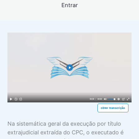
COMPETÊNCIA PARA A EF
Entrar
6 aulas
PETIÇÃO INICIAL E CUMULAÇÃO DE
PEDIDOS NA EF
2 aulas
DESPACHO INICIAL NA EF
3 aulas
CITAÇÃO NA EF
Objetivo da Citação. Citação Pelo Correio
Visualização
Citação por Oficial de Justiça e por Edital
Visualização
Despacho que Ordena a Citação e
Visualização
Interrupção da Prescrição
obter transcrição
GARANTIA DA DÍVIDA NA EF
15 aulas
Na sistemática geral da execução por título
DEFESA DO EXECUTADO NA EF
extrajudicial extraída do CPC, o executado é
8 aulas