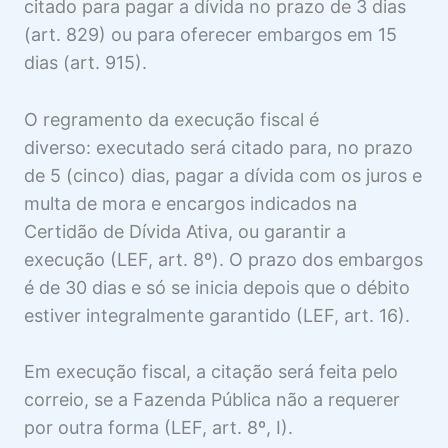
citado para pagar a dívida no prazo de 3 dias
EXECUÇÃO POR CARTA
(art. 829) ou para oferecer embargos em 15
1 aula
dias (art. 915).
ALIENAÇÃO ANTECIPADA NA EF
1 aula
LEILÃO NA EF
O regramento da execução fiscal é
4 aulas
diverso: executado será citado para, no prazo
ADJUDICAÇÃO NA EF
de 5 (cinco) dias, pagar a dívida com os juros e
1 aula
multa de mora e encargos indicados na
INTIMAÇÃO DA FAZENDA PÚBLICA
Certidão de Dívida Ativa, ou garantir a
NA EF
execução (LEF, art. 8º). O prazo dos embargos
1 aula
é de 30 dias e só se inicia depois que o débito
DESISTÊNCIA E SUCUMBÊNCIA NA
estiver integralmente garantido (LEF, art. 16).
EF
2 aulas
Em execução fiscal, a citação será feita pelo
REUNIÃO DE PROCESSOS NA EF
correio, se a Fazenda Pública não a requerer
1 aula
CONCURSO DE CREDORES E EF
por outra forma (LEF, art. 8º, I).