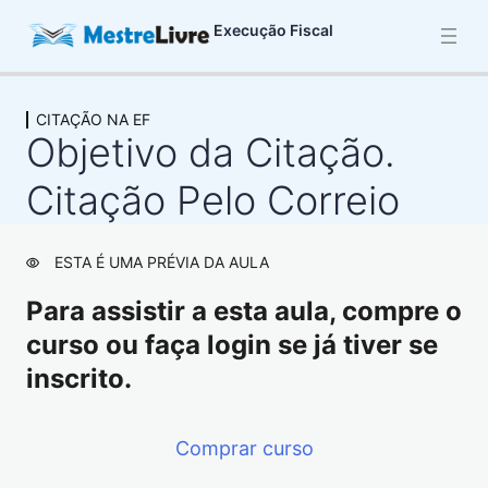
Execução Fiscal
CITAÇÃO NA EF
INTRODUÇÃO AO PROCESSO DE
Objetivo da Citação.
EXECUÇÃO FISCAL
2 aulas
Citação Pelo Correio
LEGITIMAÇÃO ATIVA NA EF
2 aulas
EXECUÇÃO CONTRA A FAZENDA,
ESTA É UMA PRÉVIA DA AULA
APLICAÇÃO DO CPC E MINISTÉRIO
Para assistir a esta aula, compre o
PÚBLICO
curso ou faça login se já tiver se
2 aulas
inscrito.
DÍVIDA ATIVA
8 aulas
LEGITIMAÇÃO PASSIVA NA EF
Comprar curso
11 aulas