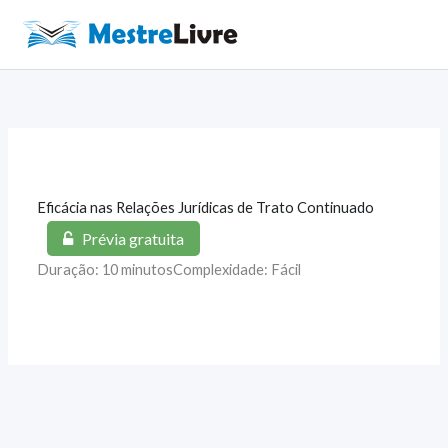
Ir
para
Main
o
Men
conteúdo
Eficácia nas Relações Jurídicas de Trato Continuado
Prévia gratuita
Duração: 10 minutos
Complexidade: Fácil