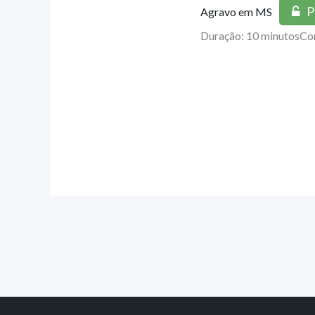
P
Agravo em MS
Duração: 10 minutos
Co