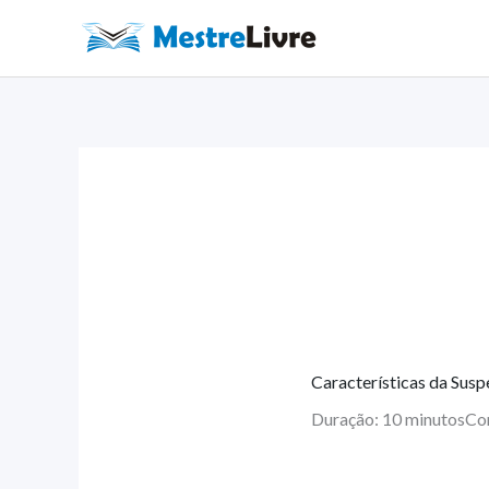
Ir
para
o
conteúdo
Características da Susp
Duração: 10 minutos
Co