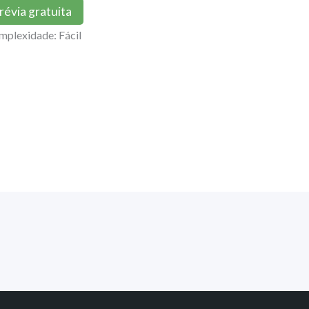
révia gratuita
mplexidade: Fácil