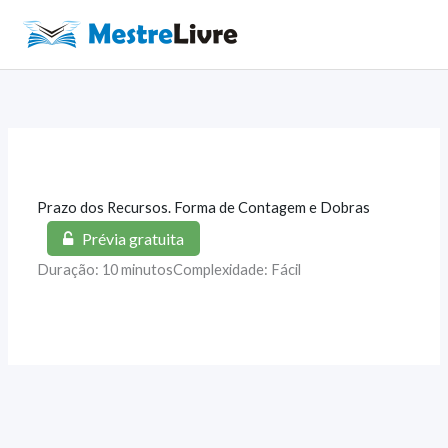
Ir
para
Main
o
Men
conteúdo
Prazo dos Recursos. Forma de Contagem e Dobras
Prévia gratuita
Duração: 10 minutos
Complexidade: Fácil