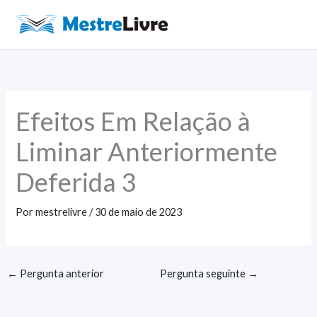
Ir
para
Main
o
Men
conteúdo
Efeitos Em Relação à
Liminar Anteriormente
Deferida 3
Por
mestrelivre
/
30 de maio de 2023
←
Pergunta anterior
Pergunta seguinte
→