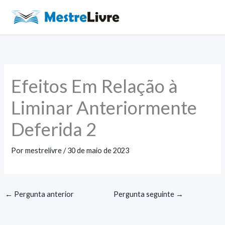
Ir
para
Main
o
Men
conteúdo
Efeitos Em Relação à
Liminar Anteriormente
Deferida 2
Por
mestrelivre
/
30 de maio de 2023
←
Pergunta anterior
Pergunta seguinte
→