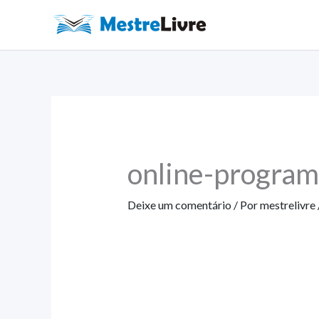
Ir
para
o
conteúdo
online-program
Deixe um comentário
/ Por
mestrelivre