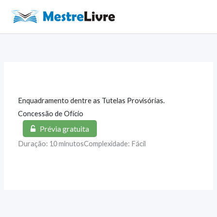
Ir
para
Main
o
Men
conteúdo
Enquadramento dentre as Tutelas Provisórias.
Concessão de Ofício
Prévia gratuita
Duração: 10 minutos
Complexidade: Fácil