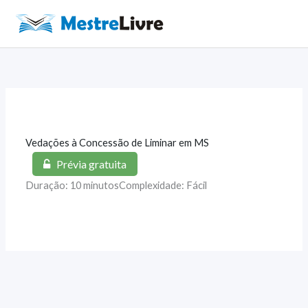
Ir
para
Main
o
Men
conteúdo
Vedações à Concessão de Liminar em MS
Prévia gratuita
Duração: 10 minutos
Complexidade: Fácil