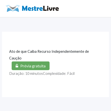
Ir
para
Main
o
Men
conteúdo
Ato de que Caiba Recurso Independentemente de
Caução
Prévia gratuita
Duração: 10 minutos
Complexidade: Fácil