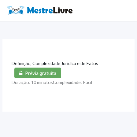
Ir
para
Main
o
Men
conteúdo
Definição, Complexidade Jurídica e de Fatos
Prévia gratuita
Duração: 10 minutos
Complexidade: Fácil