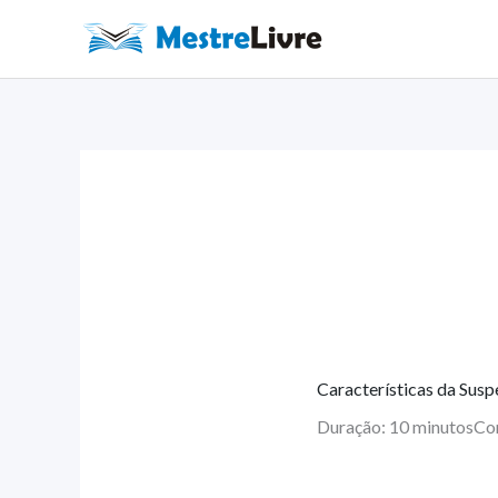
Ir
para
o
conteúdo
Características da Susp
Duração: 10 minutos
Co