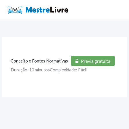
Ir
para
Main
o
Men
conteúdo
Prévia gratuita
Conceito e Fontes Normativas
Duração: 10 minutos
Complexidade: Fácil