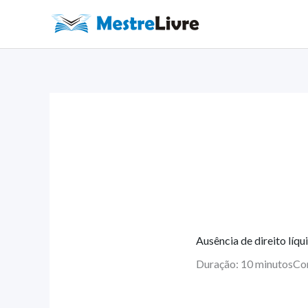
Ir
para
o
conteúdo
Ausência de direito líqu
Duração: 10 minutos
Co