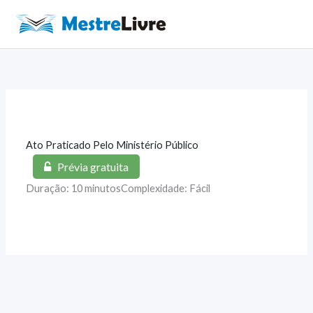
Ir
para
Main
o
Men
conteúdo
Ato Praticado Pelo Ministério Público
Prévia gratuita
Duração: 10 minutos
Complexidade: Fácil