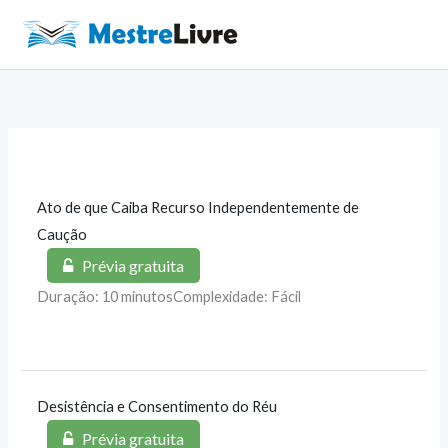
Ir
para
Main
o
Men
conteúdo
Ato de que Caiba Recurso Independentemente de
Caução
Prévia gratuita
Duração: 10 minutos
Complexidade: Fácil
Desistência e Consentimento do Réu
Prévia gratuita