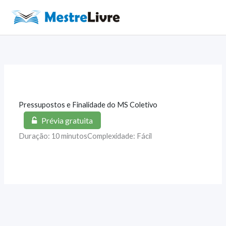
Ir
para
Main
o
Men
conteúdo
Pressupostos e Finalidade do MS Coletivo
Prévia gratuita
Duração: 10 minutos
Complexidade: Fácil