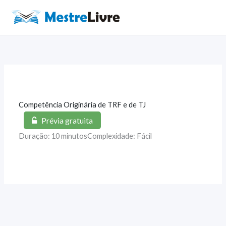
Ir
para
Main
o
Men
conteúdo
Competência Originária de TRF e de TJ
Prévia gratuita
Duração: 10 minutos
Complexidade: Fácil