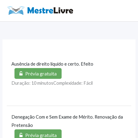
Ir
para
Main
o
Men
conteúdo
Ausência de direito líquido e certo. Efeito
Prévia gratuita
Duração: 10 minutos
Complexidade: Fácil
Denegação Com e Sem Exame de Mérito. Renovação da
Pretensão
Prévia gratuita