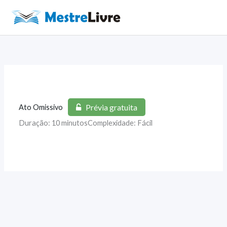
Ir
para
Main
o
Men
conteúdo
Prévia gratuita
Ato Omissivo
Duração: 10 minutos
Complexidade: Fácil