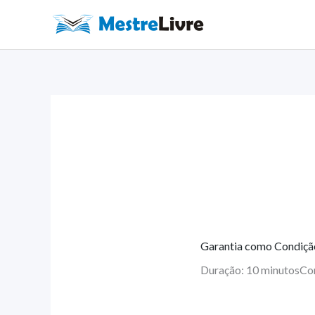
Ir
para
o
conteúdo
Garantia como Condiçã
Duração: 10 minutos
Co