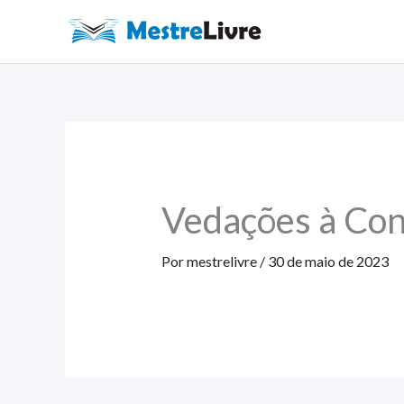
Ir
para
o
conteúdo
Vedações à Con
Por
mestrelivre
/
30 de maio de 2023