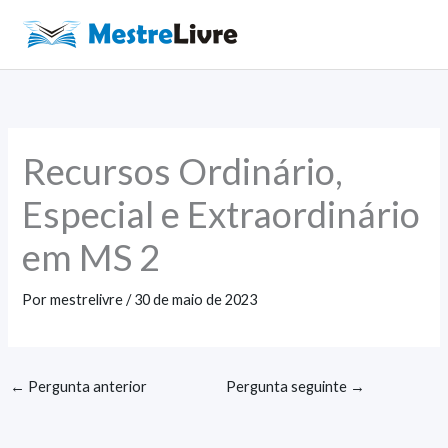
Ir
para
Main
o
Men
conteúdo
Recursos Ordinário,
Especial e Extraordinário
em MS 2
Por
mestrelivre
/
30 de maio de 2023
←
Pergunta anterior
Pergunta seguinte
→