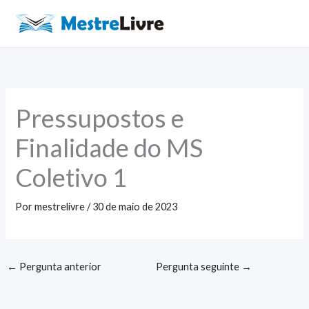
Ir
para
Main
o
Men
conteúdo
Pressupostos e
Finalidade do MS
Coletivo 1
Por
mestrelivre
/
30 de maio de 2023
←
Pergunta anterior
Pergunta seguinte
→