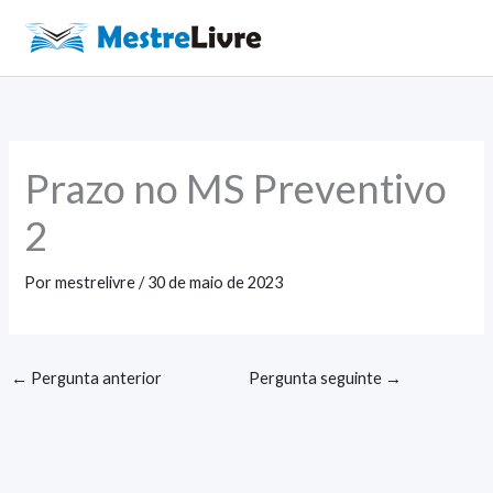
Ir
para
Main
o
Men
conteúdo
Prazo no MS Preventivo
2
Por
mestrelivre
/
30 de maio de 2023
←
Pergunta anterior
Pergunta seguinte
→