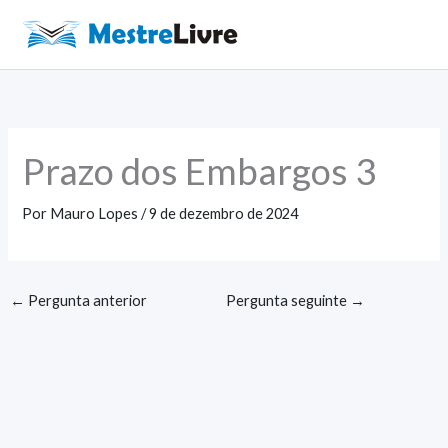
Ir
para
Main
o
Men
conteúdo
Prazo dos Embargos 3
Por
Mauro Lopes
/
9 de dezembro de 2024
←
Pergunta anterior
Pergunta seguinte
→