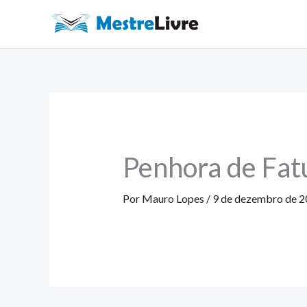
Ir
para
o
conteúdo
Penhora de Fat
Por
Mauro Lopes
/
9 de dezembro de 