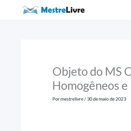
Ir
para
o
conteúdo
Objeto do MS Co
Homogêneos e D
Por
mestrelivre
/
30 de maio de 2023