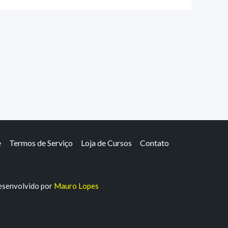
e
Termos de Serviço
Loja de Cursos
Contato
senvolvido por
Mauro Lopes