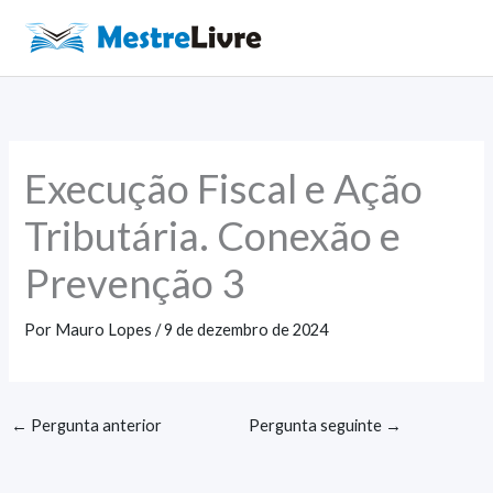
Ir
para
Main
o
Men
conteúdo
Execução Fiscal e Ação
Tributária. Conexão e
Prevenção 3
Por
Mauro Lopes
/
9 de dezembro de 2024
←
Pergunta anterior
Pergunta seguinte
→