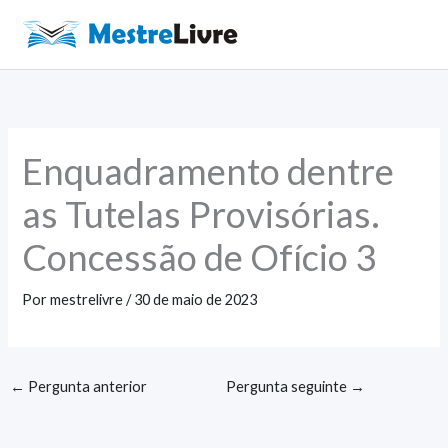
Ir
para
Main
o
Men
conteúdo
Enquadramento dentre
as Tutelas Provisórias.
Concessão de Ofício 3
Por
mestrelivre
/
30 de maio de 2023
←
Pergunta anterior
Pergunta seguinte
→