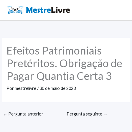
Ir
para
Main
o
Men
conteúdo
Efeitos Patrimoniais
Pretéritos. Obrigação de
Pagar Quantia Certa 3
Por
mestrelivre
/
30 de maio de 2023
←
Pergunta anterior
Pergunta seguinte
→