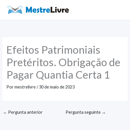
Ir
para
Main
o
Men
conteúdo
Efeitos Patrimoniais
Pretéritos. Obrigação de
Pagar Quantia Certa 1
Por
mestrelivre
/
30 de maio de 2023
←
Pergunta anterior
Pergunta seguinte
→