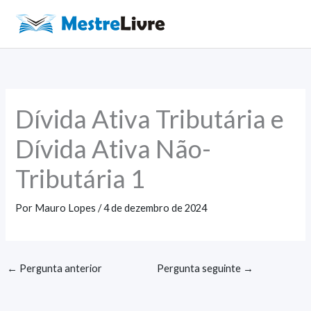
Ir
para
Main
o
Men
conteúdo
Dívida Ativa Tributária e
Dívida Ativa Não-
Tributária 1
Por
Mauro Lopes
/
4 de dezembro de 2024
←
Pergunta anterior
Pergunta seguinte
→