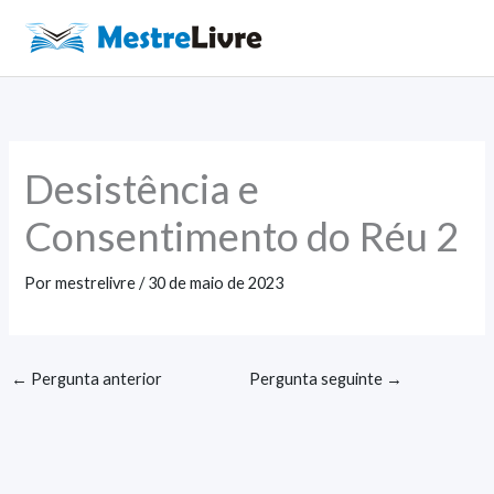
Ir
para
Main
o
Men
conteúdo
Desistência e
Consentimento do Réu 2
Por
mestrelivre
/
30 de maio de 2023
←
Pergunta anterior
Pergunta seguinte
→