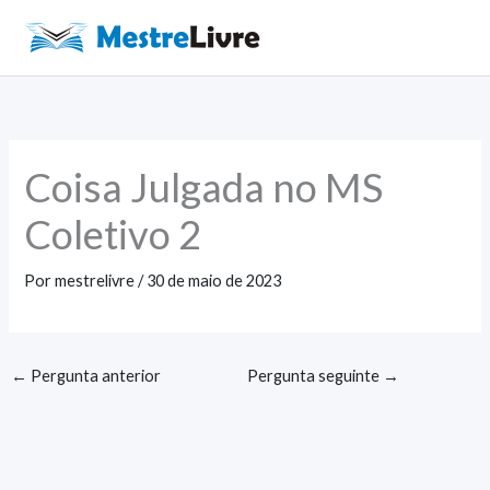
Ir
para
Main
o
Men
conteúdo
Coisa Julgada no MS
Coletivo 2
Por
mestrelivre
/
30 de maio de 2023
←
Pergunta anterior
Pergunta seguinte
→