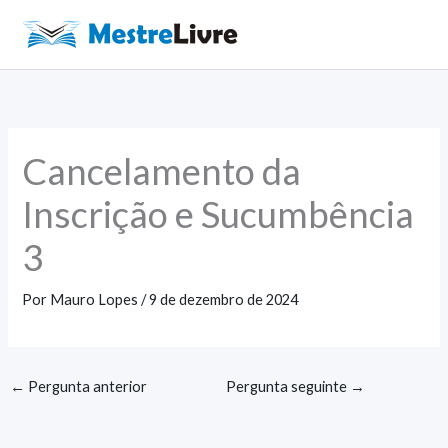
Ir
para
Main
o
Men
conteúdo
Cancelamento da
Inscrição e Sucumbência
3
Por
Mauro Lopes
/
9 de dezembro de 2024
←
Pergunta anterior
Pergunta seguinte
→