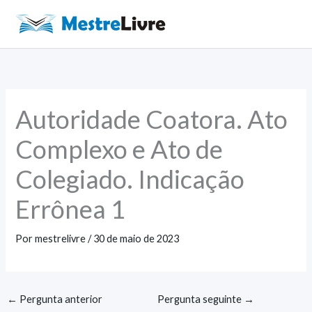
Ir
para
Main
o
Men
conteúdo
Autoridade Coatora. Ato
Complexo e Ato de
Colegiado. Indicação
Errônea 1
Por
mestrelivre
/
30 de maio de 2023
←
Pergunta anterior
Pergunta seguinte
→