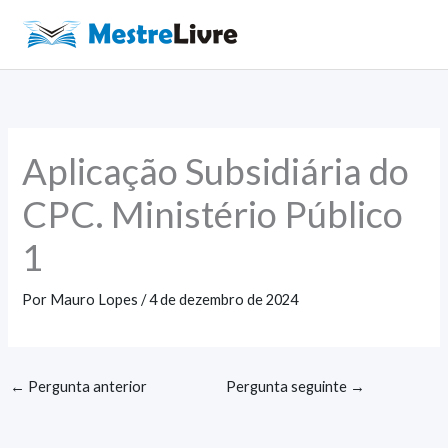
Ir
para
Main
o
Men
conteúdo
Aplicação Subsidiária do
CPC. Ministério Público
1
Por
Mauro Lopes
/
4 de dezembro de 2024
←
Pergunta anterior
Pergunta seguinte
→