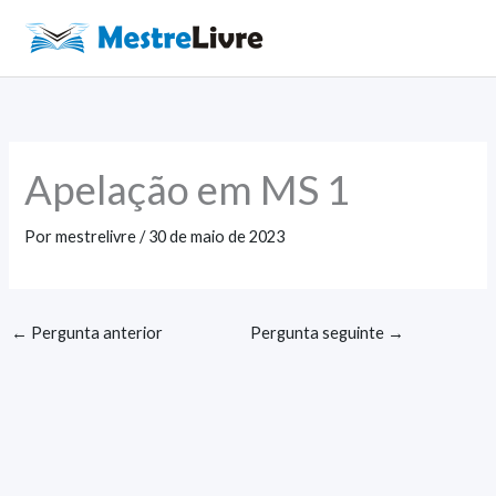
Ir
para
Main
o
Men
conteúdo
Apelação em MS 1
Por
mestrelivre
/
30 de maio de 2023
←
Pergunta anterior
Pergunta seguinte
→