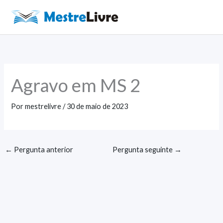
Ir
para
Main
o
Men
conteúdo
Agravo em MS 2
Por
mestrelivre
/
30 de maio de 2023
←
Pergunta anterior
Pergunta seguinte
→