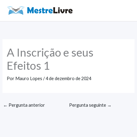
Ir
para
Main
o
Men
conteúdo
A Inscrição e seus
Efeitos 1
Por
Mauro Lopes
/
4 de dezembro de 2024
←
Pergunta anterior
Pergunta seguinte
→